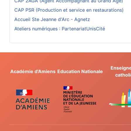
CAP 2AGA (Agent Accompagnant au Grand Âge)
CAP PSR (Production et service en restaurations)
Accueil Ste Jeanne d'Arc - Agnetz
Ateliers numériques : PartenariatUnisCité
Enseign
Académie d'Amiens
Education Nationale
cathol