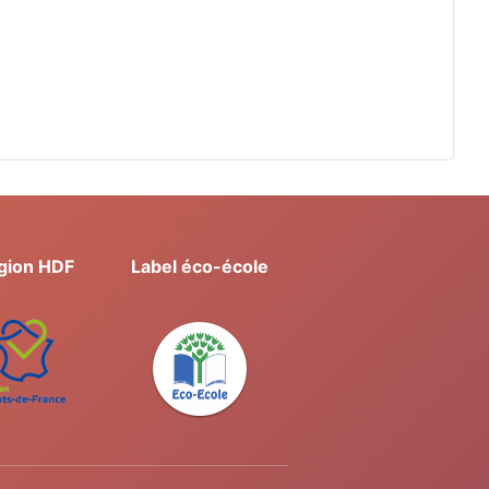
gion HDF
Label éco-école