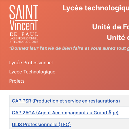
Lycée technologiqu
Unité de F
Unité 
"Donnez leur l'envie de bien faire et vous aurez tout
Lycée Professionnel
Lycée Technologique
Projets
Titre
CAP PSR (Production et service en restaurations)
CAP 2AGA (Agent Accompagnant au Grand Âge)
ULIS Professionnelle (TFC)