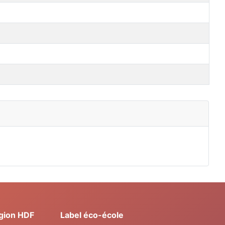
gion HDF
Label éco-école