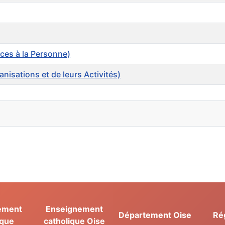
ces à la Personne)
nisations et de leurs Activités)
ement
Enseignement
Département Oise
Ré
ique
catholique Oise