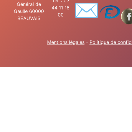
✉️
Tél. : 03
Général de
44 11 16
Gaulle 60000
00
BEAUVAIS
Mentions légales
-
Politique de confid