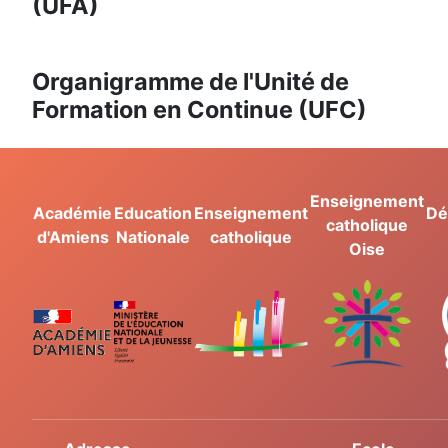
(UFA)
Organigramme de l'Unité de
Formation en Continue (UFC)
Enseignement
Académie
Education
Enseignement
Dé
catholique
d'Amiens
Nationale
catholique
Oise