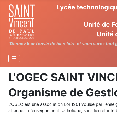
Lycée technologiqu
Unité de F
Unité 
"Donnez leur l'envie de bien faire et vous aurez tout
L'OGEC SAINT VINC
Organisme de Gesti
L’OGEC est une association Loi 1901 voulue par l’ense
attachés à l’enseignement catholique, sans lien et intér