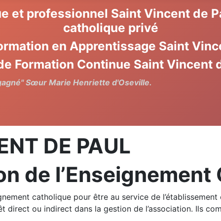
e et professionnel Saint Vincent de 
catholique privé
ormation en Apprentissage Saint Vinc
de Formation Continue Saint Vincent 
 gagné" Sœur Marie Henriette d'Oseville.
ENT DE PAUL
on de l’Enseignement 
ignement catholique pour être au service de l’établisseme
êt direct ou indirect dans la gestion de l’association. Ils c